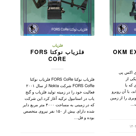
فلزیاب
فلزیاب نوکتا FORS
CORE
اب ای اکس پی
یکی از
فلزیاب نوکتا FORS CoRe فلزیاب نوکتا
 که با
FORS CoRe شرکت Nokta از سال ۲۰۰۱
د، با آن روبرو
فعالیت خود را در زمیته تولید فلزیاب و گنج
یری را از زمین
یاب در استانبول ترکیه آغاز کرد.این شرکت
‌ت…
که در زمینی به مساحت ۴۰۰۰ متر مربع دایر
شده دارای بیش از ۱۵۰ نفر نیروی متخصص
بوده و فل…