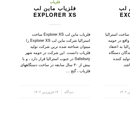
فلزیاب
 لب
فلزیاب ماین لب
EXPLORER XS
EX
لزیاب ماین لب Excalibur II ساخت استرالیا
فلزیاب ماین لب Explorer XS ساخت
لزیاب ماین لب Excalibur II واقع در حومه
استرالیا شرکت ماین لب Explorer XS را
 استرالیا به اعتقاد
میتوان شناخته شده ترین شرکت تولید
دگان دستگاه
فلزیاب دانست. این شرکت در حومه شهر
ولید کننده
Salisbury در جنوب استرالیا قرار دارد ، و با
اشد.
بیش از ۳۰ سال سابقه در ساخت دستگاههای
فلزیاب ، گنج …
/
۰ دیدگاه
۱۴ فروردین ۱۴۰۲