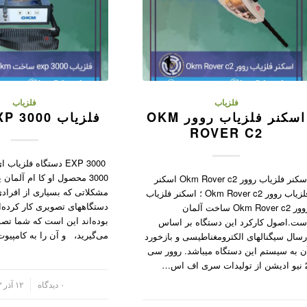
فلزیاب
فلزیاب
اسکنر فلزیاب روور OKM
فلزیاب OKM EXP 3000
ROVER C2
EXP 3000 دستگاه فلزی
3000 محصول او کا ام آلمان 
اسکنر فلزیاب روور Okm Rover c2 اسکنر
مشکلاتی که بسیاری از افرادی
فلزیاب روور Okm Rover c2 ؛ اسکنر فلزیاب
دستگاههای تصویری کار کرده‌ان
روور Okm Rover c2 ساخت آلمان
بوده‌اند این است که شما تصو
ست.اصول کارکرد این دستگاه بر اساس
می‌گیرید، و آن را به کامپیو
رسال سیگنالهای الکترومغناطیسی و بازخورد
ن به سیستم این دستگاه میباشد. روور سی
ت سری اف اس…
/
۰ دیدگاه
۱۲ آذر ۱۴۰۳