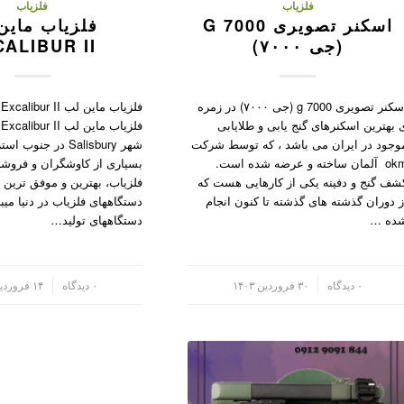
فلزیاب
فلزیاب
اسکنر تصویری G 7000
فلزیاب ماین
(جی ۷۰۰۰)
CALIBUR II
اسکنر تصویری g 7000 (جی ۷۰۰۰) در زمره
ف
 بهترین اسکنرهای گنج یابی و طلایابی
ف
وجود در ایران می باشد ، که توسط شرکت
شهر Salisbury در جنوب
okm آلمان ساخته و عرضه شده است.
بسیاری از کاوشگران و فروشن
شف گنج و دفینه یکی از کارهایی هست که
فلزیاب، بهترین و موفق ترین ت
ز دوران گذشته های گذشته تا کنون انجام
دستگاههای فلزیاب در دنیا میب
ده …
دستگاههای تولید…
/
۰ دیدگاه
۳۰ فروردین ۱۴۰۳
/
۰ دیدگاه
۱۴ فروردین ۱۴۰۲