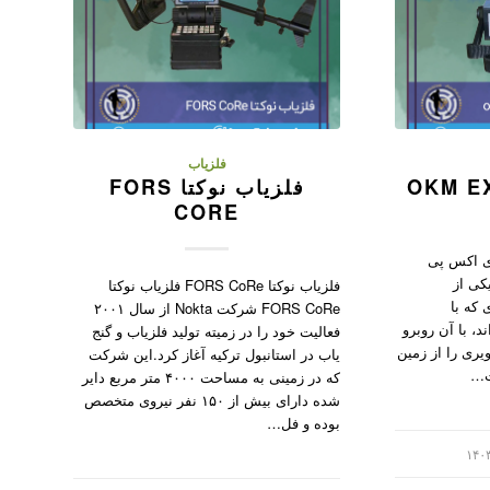
فلزیاب
فلزیاب نوکتا FORS
CORE
اب ای اکس پی
یکی از
فلزیاب نوکتا FORS CoRe فلزیاب نوکتا
 که با
FORS CoRe شرکت Nokta از سال ۲۰۰۱
د، با آن روبرو
فعالیت خود را در زمیته تولید فلزیاب و گنج
یری را از زمین
یاب در استانبول ترکیه آغاز کرد.این شرکت
‌ت…
که در زمینی به مساحت ۴۰۰۰ متر مربع دایر
شده دارای بیش از ۱۵۰ نفر نیروی متخصص
بوده و فل…