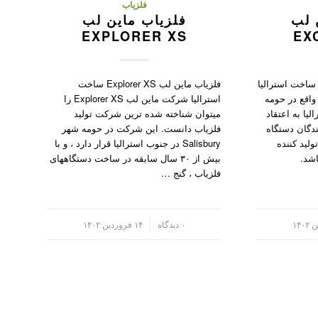
فلزیاب
 لب
فلزیاب ماین لب
EXPLORER XS
EX
لزیاب ماین لب Excalibur II ساخت استرالیا
فلزیاب ماین لب Explorer XS ساخت
لزیاب ماین لب Excalibur II واقع در حومه
استرالیا شرکت ماین لب Explorer XS را
 استرالیا به اعتقاد
میتوان شناخته شده ترین شرکت تولید
دگان دستگاه
فلزیاب دانست. این شرکت در حومه شهر
ولید کننده
Salisbury در جنوب استرالیا قرار دارد ، و با
اشد.
بیش از ۳۰ سال سابقه در ساخت دستگاههای
فلزیاب ، گنج …
/
۰ دیدگاه
۱۴ فروردین ۱۴۰۲