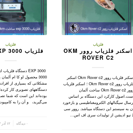
فلزیاب
فلزیاب
اسکنر فلزیاب روور OKM
فلزیاب OKM EXP 3000
ROVER C2
EXP 3000 دستگاه فلزی
3000 محصول او کا ام آلمان 
اسکنر فلزیاب روور Okm Rover c2 اسکنر
مشکلاتی که بسیاری از افرادی
فلزیاب روور Okm Rover c2 ؛ اسکنر فلزیاب
دستگاههای تصویری کار کرده‌ان
روور Okm Rover c2 ساخت آلمان
بوده‌اند این است که شما تصو
ست.اصول کارکرد این دستگاه بر اساس
می‌گیرید، و آن را به کامپیو
رسال سیگنالهای الکترومغناطیسی و بازخورد
ن به سیستم این دستگاه میباشد. روور سی
ت سری اف اس…
/
۰ دیدگاه
۱۲ آذر ۱۴۰۳