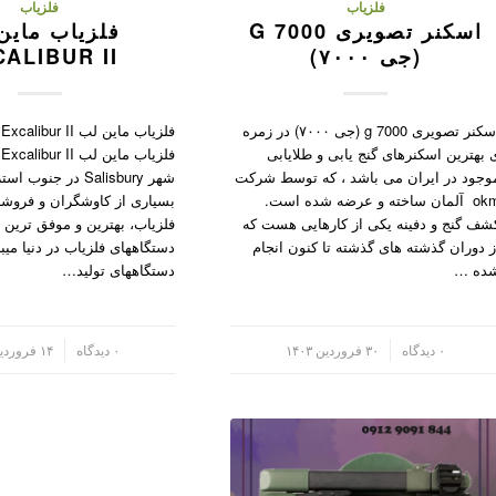
فلزیاب
فلزیاب
اسکنر تصویری G 7000
فلزیاب ماین
(جی ۷۰۰۰)
CALIBUR II
اسکنر تصویری g 7000 (جی ۷۰۰۰) در زمره
ف
 بهترین اسکنرهای گنج یابی و طلایابی
ف
وجود در ایران می باشد ، که توسط شرکت
شهر Salisbury در جنوب
okm آلمان ساخته و عرضه شده است.
بسیاری از کاوشگران و فروشن
شف گنج و دفینه یکی از کارهایی هست که
فلزیاب، بهترین و موفق ترین ت
ز دوران گذشته های گذشته تا کنون انجام
دستگاههای فلزیاب در دنیا میب
ده …
دستگاههای تولید…
/
۰ دیدگاه
۳۰ فروردین ۱۴۰۳
/
۰ دیدگاه
۱۴ فروردین ۱۴۰۲