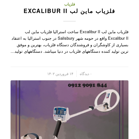
فلزیاب
فلزیاب ماین لب EXCALIBUR II
فلزیاب ماین لب Excalibur II ساخت استرالیا فلزیاب ماین لب
Excalibur II واقع در حومه شهر Salisbury در جنوب استرالیا به اعتقاد
بسیاری از کاوشگران و فروشندگان دستگاه فلزیاب، بهترین و موفق
ترین تولید کننده دستگاههای فلزیاب در دنیا میباشد. دستگاههای تولید…
/
۰ دیدگاه
۱۴ فروردین ۱۴۰۲