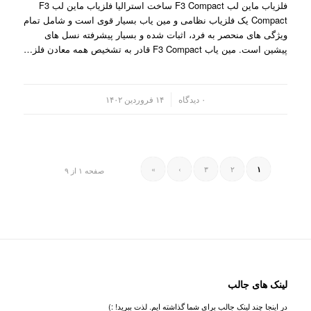
فلزیاب ماین لب F3 Compact ساخت استرالیا فلزیاب ماین لب F3
Compact یک فلزیاب نظامی و مین یاب بسیار قوی است و شامل تمام
ویژگی های منحصر به فرد، اثبات شده و بسیار پیشرفته نسل های
پیشین است. مین یاب F3 Compact قادر به تشخیص همه معادن فلز…
/
۰ دیدگاه
۱۴ فروردین ۱۴۰۲
»
›
۳
۲
۱
صفحه ۱ از ۹
لینک های جالب
در اینجا چند لینک جالب برای شما گذاشته ایم. لذت ببرید! :)