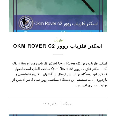
فلزیاب
اسکنر فلزیاب روور OKM ROVER C2
اسکنر فلزیاب روور Okm Rover c2 اسکنر فلزیاب روور Okm Rover
c2 ؛ اسکنر فلزیاب روور Okm Rover c2 ساخت آلمان است.اصول
کارکرد این دستگاه بر اساس ارسال سیگنالهای الکترومغناطیسی و
بازخورد آن به سیستم این دستگاه میباشد. روور سی 2 نیو ادیشن از
تولیدات سری اف اس…
/
۰ دیدگاه
۲۰ آذر ۱۴۰۳