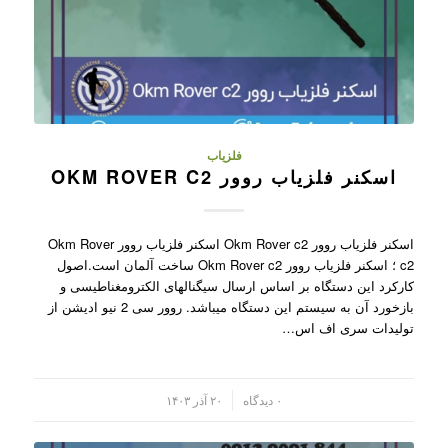
فلزیاب
اسکنر فلزیاب روور OKM ROVER C2
اسکنر فلزیاب روور Okm Rover c2 اسکنر فلزیاب روور Okm Rover
c2 ؛ اسکنر فلزیاب روور Okm Rover c2 ساخت آلمان است.اصول
کارکرد این دستگاه بر اساس ارسال سیگنالهای الکترومغناطیسی و
بازخورد آن به سیستم این دستگاه میباشد. روور سی 2 نیو ادیشن از
تولیدات سری اف اس…
/
۰ دیدگاه
۲۰ آذر ۱۴۰۳