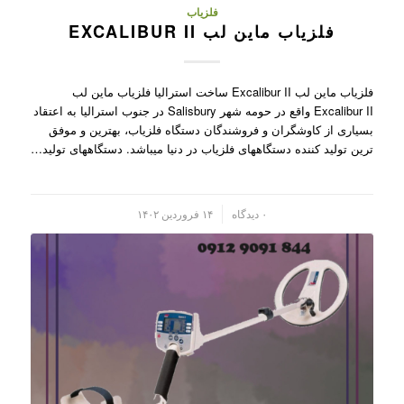
فلزیاب
فلزیاب ماین لب EXCALIBUR II
فلزیاب ماین لب Excalibur II ساخت استرالیا فلزیاب ماین لب
Excalibur II واقع در حومه شهر Salisbury در جنوب استرالیا به اعتقاد
بسیاری از کاوشگران و فروشندگان دستگاه فلزیاب، بهترین و موفق
ترین تولید کننده دستگاههای فلزیاب در دنیا میباشد. دستگاههای تولید…
/
۰ دیدگاه
۱۴ فروردین ۱۴۰۲