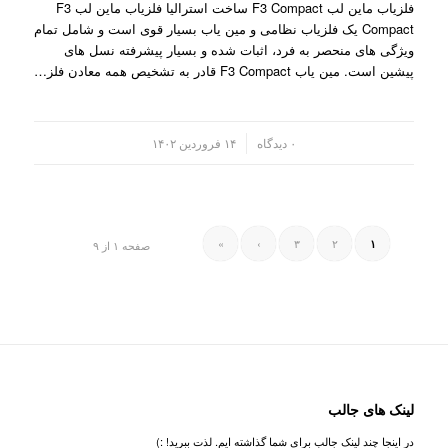
فلزیاب ماین لب F3 Compact ساخت استرالیا فلزیاب ماین لب F3
Compact یک فلزیاب نظامی و مین یاب بسیار قوی است و شامل تمام
ویژگی های منحصر به فرد، اثبات شده و بسیار پیشرفته نسل های
پیشین است. مین یاب F3 Compact قادر به تشخیص همه معادن فلز…
/
۰ دیدگاه
۱۴ فروردین ۱۴۰۲
»
›
۳
۲
۱
صفحه ۱ از ۹
لینک های جالب
در اینجا چند لینک جالب برای شما گذاشته ایم. لذت ببرید! :)