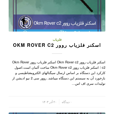
فلزیاب
اسکنر فلزیاب روور OKM ROVER C2
اسکنر فلزیاب روور Okm Rover c2 اسکنر فلزیاب روور Okm Rover
c2 ؛ اسکنر فلزیاب روور Okm Rover c2 ساخت آلمان است.اصول
کارکرد این دستگاه بر اساس ارسال سیگنالهای الکترومغناطیسی و
بازخورد آن به سیستم این دستگاه میباشد. روور سی 2 نیو ادیشن از
تولیدات سری اف اس…
/
۰ دیدگاه
۲۰ آذر ۱۴۰۳