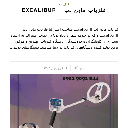
فلزیاب
فلزیاب ماین لب EXCALIBUR II
فلزیاب ماین لب Excalibur II ساخت استرالیا فلزیاب ماین لب
Excalibur II واقع در حومه شهر Salisbury در جنوب استرالیا به اعتقاد
بسیاری از کاوشگران و فروشندگان دستگاه فلزیاب، بهترین و موفق
ترین تولید کننده دستگاههای فلزیاب در دنیا میباشد. دستگاههای تولید…
/
۰ دیدگاه
۱۴ فروردین ۱۴۰۲