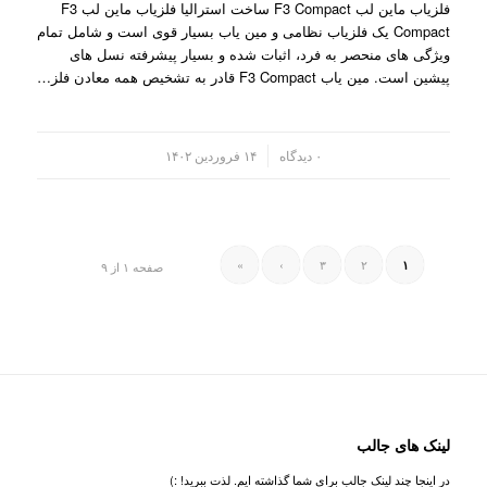
فلزیاب ماین لب F3 Compact ساخت استرالیا فلزیاب ماین لب F3
Compact یک فلزیاب نظامی و مین یاب بسیار قوی است و شامل تمام
ویژگی های منحصر به فرد، اثبات شده و بسیار پیشرفته نسل های
پیشین است. مین یاب F3 Compact قادر به تشخیص همه معادن فلز…
/
۰ دیدگاه
۱۴ فروردین ۱۴۰۲
»
›
۳
۲
۱
صفحه ۱ از ۹
لینک های جالب
در اینجا چند لینک جالب برای شما گذاشته ایم. لذت ببرید! :)