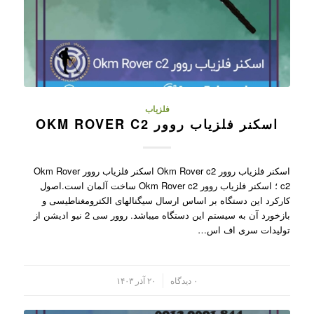
فلزیاب
اسکنر فلزیاب روور OKM ROVER C2
اسکنر فلزیاب روور Okm Rover c2 اسکنر فلزیاب روور Okm Rover
c2 ؛ اسکنر فلزیاب روور Okm Rover c2 ساخت آلمان است.اصول
کارکرد این دستگاه بر اساس ارسال سیگنالهای الکترومغناطیسی و
بازخورد آن به سیستم این دستگاه میباشد. روور سی 2 نیو ادیشن از
تولیدات سری اف اس…
/
۰ دیدگاه
۲۰ آذر ۱۴۰۳