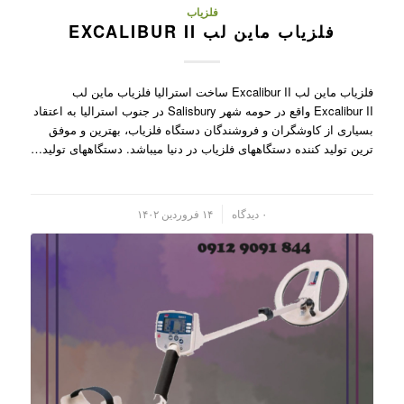
فلزیاب
فلزیاب ماین لب EXCALIBUR II
فلزیاب ماین لب Excalibur II ساخت استرالیا فلزیاب ماین لب
Excalibur II واقع در حومه شهر Salisbury در جنوب استرالیا به اعتقاد
بسیاری از کاوشگران و فروشندگان دستگاه فلزیاب، بهترین و موفق
ترین تولید کننده دستگاههای فلزیاب در دنیا میباشد. دستگاههای تولید…
/
۰ دیدگاه
۱۴ فروردین ۱۴۰۲