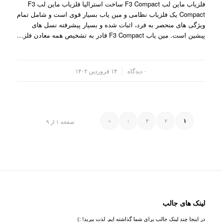
فلزیاب ماین لب F3 Compact ساخت استرالیا فلزیاب ماین لب F3
Compact یک فلزیاب نظامی و مین یاب بسیار قوی است و شامل تمام
ویژگی های منحصر به فرد، اثبات شده و بسیار پیشرفته نسل های
پیشین است. مین یاب F3 Compact قادر به تشخیص همه معادن فلز…
/
۰ دیدگاه
۱۴ فروردین ۱۴۰۲
»
›
۳
۲
۱
صفحه ۱ از ۹
لینک های جالب
در اینجا چند لینک جالب برای شما گذاشته ایم. لذت ببرید! :)