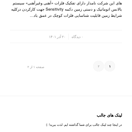
های این شرکت نامدار دارای تفکیک فلزات «آهنی وغیرآهنی» سیستم
بالانس اتوماتیک و دستی زمین دکمه Sensitivity جهت کارکردن درکلیه
شرایط زمین قابلیت شناسایی فلزات کوچک در عمق باد…
/
۰ دیدگاه
۲۰ آذر ۱۴۰۱
۲
۱
صفحه ۱ از ۲
لینک های جالب
در اینجا چند لینک جالب برای شما گذاشته ایم. لذت ببرید! :)