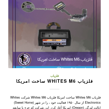
فلزیاب
فلزیاب WHITES M6 ساخت امریکا
فلزیاب Whites M6 ساخت امریکا فلزیاب Whites M6 شرکت Whites
Electronics از سال ۱۹۵۰ فعالیت خود ، را در شهر (Sweet Home)
ایالت اورگن (Oregon) امریکا آغاز کرد. این شرکت که جزء با سابقه