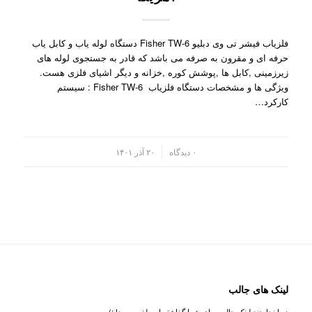
فلزیاب فیشر تی وی دبلیو Fisher TW-6 دستگاه لوله یاب و کابل یاب
حرفه ای و مقرون به صرفه می باشد که قادر به جستجوی لوله های
زیرزمینی ,کابل ها ,پوشش کوره ,خزانه و دیگر اشیای فلزی هست.
ویژگی ها و مشخصات دستگاه فلزیاب Fisher TW-6 : سیستم
کارکرد…
/
۰ دیدگاه
۲۰ آذر ۱۴۰۱
لینک های جالب
در اینجا چند لینک جالب برای شما گذاشته ایم. لذت ببرید! :)