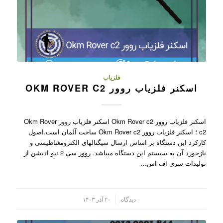
فلزیاب
اسکنر فلزیاب روور OKM ROVER C2
اسکنر فلزیاب روور Okm Rover c2 اسکنر فلزیاب روور Okm Rover
c2 ؛ اسکنر فلزیاب روور Okm Rover c2 ساخت آلمان است.اصول
کارکرد این دستگاه بر اساس ارسال سیگنالهای الکترومغناطیسی و
بازخورد آن به سیستم این دستگاه میباشد. روور سی 2 نیو ادیشن از
تولیدات سری اف اس…
/
۰ دیدگاه
۲۰ آذر ۱۴۰۳