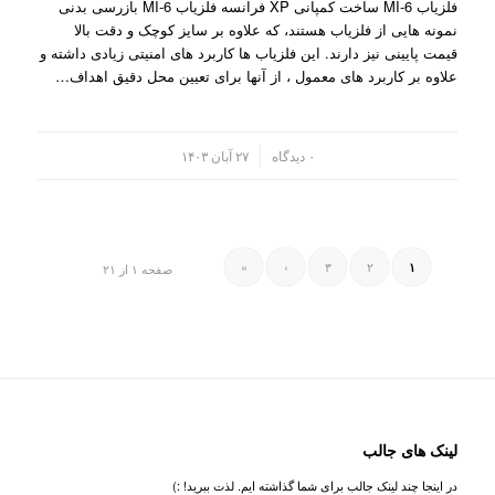
فلزیاب MI-6 ساخت کمپانی XP فرانسه فلزیاب MI-6 بازرسی بدنی
نمونه هایی از فلزیاب هستند، که علاوه بر سایز کوچک و دقت بالا
قیمت پایینی نیز دارند. این فلزیاب ها کاربرد های امنیتی زیادی داشته و
علاوه بر کاربرد های معمول ، از آنها برای تعیین محل دقیق اهداف…
/
۰ دیدگاه
۲۷ آبان ۱۴۰۳
»
›
۳
۲
۱
صفحه ۱ از ۲۱
لینک های جالب
در اینجا چند لینک جالب برای شما گذاشته ایم. لذت ببرید! :)