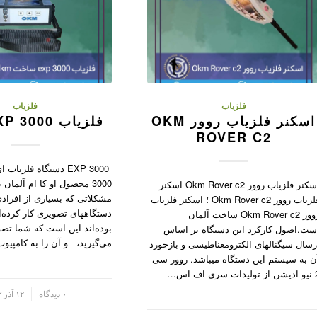
فلزیاب
فلزیاب
اسکنر فلزیاب روور OKM
فلزیاب OKM EXP 3000
ROVER C2
EXP 3000 دستگاه فلزی
3000 محصول او کا ام آلمان 
اسکنر فلزیاب روور Okm Rover c2 اسکنر
مشکلاتی که بسیاری از افرادی
فلزیاب روور Okm Rover c2 ؛ اسکنر فلزیاب
دستگاههای تصویری کار کرده‌ان
روور Okm Rover c2 ساخت آلمان
بوده‌اند این است که شما تصو
ست.اصول کارکرد این دستگاه بر اساس
می‌گیرید، و آن را به کامپیو
رسال سیگنالهای الکترومغناطیسی و بازخورد
ن به سیستم این دستگاه میباشد. روور سی
ت سری اف اس…
/
۰ دیدگاه
۱۲ آذر ۱۴۰۳