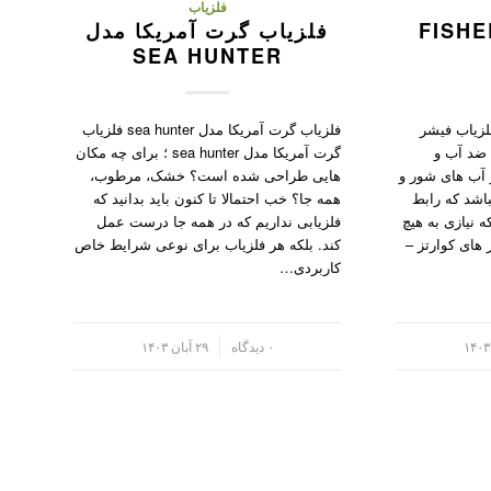
فلزیاب
یاب فیشر FISHER
فلزیاب گرت آمریکا مدل
SEA HUNTER
ب فیشر Fisher 1280x فلزیاب فیشر
فلزیاب گرت آمریکا مدل sea hunter فلزیاب
کاملا ضد آب و
گرت آمریکا مدل sea hunter ؛ برای چه مکان
 آب های شور و
هایی طراحی شده است؟ خشک، مرطوب،
شد که رابط
همه جا؟ خب احتمالا تا کنون باید بدانید که
 نیازی به هیچ
فلزیابی نداریم که در همه جا درست عمل
 های کوارتز –
کند. بلکه هر فلزیاب برای نوعی شرایط خاص
کاربردی…
/
۰ دیدگاه
۲۹ آبان ۱۴۰۳