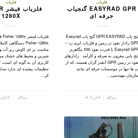
فلزیاب
فلزیاب
EASYRAD GPR گنجیاب
فلز
حرفه ای
1280X
گنج یاب GPR EASYRAD گنج یاب Easyrad
فلزیا
GPR رادار نفوذ در زمین و فلزیاب ایزی رد –
Fisher 1280x دستگاهی 
Easyrad GPR با قدرت نفوذ 500 مگاهرتز
مناسب بر ای کاوش زیر آب و
نج یابی مقرون به صرفه و کارآمد رادارهای
شیرین و محیط های خشک میبا
نفوذ در زمین GPR آنقدر گران هستند، که از
کاربری آن به گونه ای است، که
ن ها تنها در موسسات حرفه ای مانند
تنظیمات پیچیده ای ندارد.مدار
ازمان مهندسی…
کر…
/
۰ دیدگاه
۳ آذر ۱۴۰۳
/
۰ دیدگاه
۳۰ آبان ۱۴۰۳