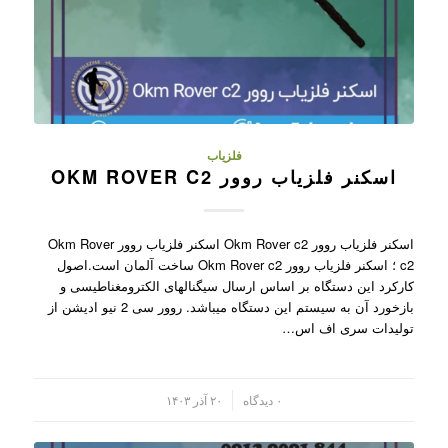
فلزیاب
اسکنر فلزیاب روور OKM ROVER C2
اسکنر فلزیاب روور Okm Rover c2 اسکنر فلزیاب روور Okm Rover
c2 ؛ اسکنر فلزیاب روور Okm Rover c2 ساخت آلمان است.اصول
کارکرد این دستگاه بر اساس ارسال سیگنالهای الکترومغناطیسی و
بازخورد آن به سیستم این دستگاه میباشد. روور سی 2 نیو ادیشن از
تولیدات سری اف اس…
/
۰ دیدگاه
۲۰ آذر ۱۴۰۳