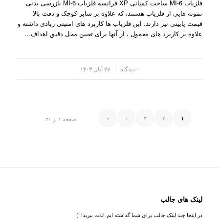
فلزیاب MI-6 ساخت کمپانی XP فرانسه فلزیاب MI-6 بازرسی بدنی
نمونه هایی از فلزیاب هستند، که علاوه بر سایز کوچک و دقت بالا
قیمت پایینی نیز دارند. این فلزیاب ها کاربرد های امنیتی زیادی داشته و
علاوه بر کاربرد های معمول ، از آنها برای تعیین محل دقیق اهداف…
/
۰ دیدگاه
۲۷ آبان ۱۴۰۳
»
›
۳
۲
۱
صفحه ۱ از ۲۱
لینک های جالب
در اینجا چند لینک جالب برای شما گذاشته ایم. لذت ببرید! :)