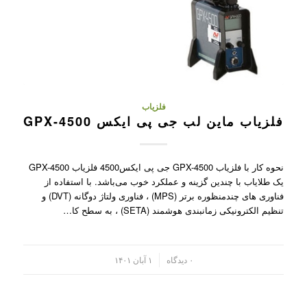
فلزیاب
فلزیاب ماین لب جی پی ایکس GPX-4500
نحوه کار با فلزیاب GPX-4500 جی پی ایکس4500 فلزیاب GPX-4500
یک طلایاب با چندین گزینه و عملکرد خوب می‌باشد. با استفاده از
فناوری های چندمنظوره برتر (MPS) ، فناوری ولتاژ دوگانه (DVT) و
تنظیم الکترونیکی زمانبندی هوشمند (SETA) ، به سطح کا…
/
۰ دیدگاه
۱ آبان ۱۴۰۱