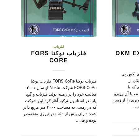
فلزیاب
فلزیاب نوکتا FORS
CORE
اب ای اکس پی
یکی از
فلزیاب نوکتا FORS CoRe فلزیاب نوکتا
 که با
FORS CoRe شرکت Nokta از سال ۲۰۰۱
د، با آن روبرو
فعالیت خود را در زمیته تولید فلزیاب و گنج
یری را از زمین
یاب در استانبول ترکیه آغاز کرد.این شرکت
‌ت…
که در زمینی به مساحت ۴۰۰۰ متر مربع دایر
شده دارای بیش از ۱۵۰ نفر نیروی متخصص
بوده و فل…