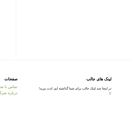
لینک های جالب
صفحات
تماس با شر
در اینجا چند لینک جالب برای شما گذاشته ایم. لذت ببرید!
درباره شرک
:)