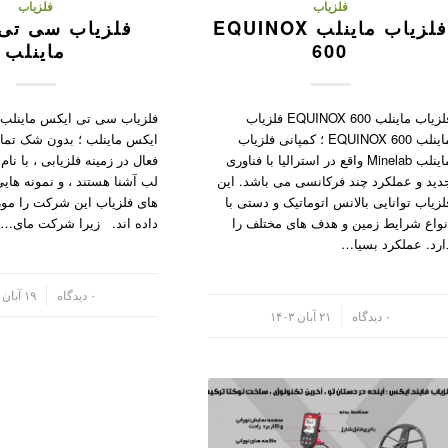
فلزیاب
فلزیاب
فلزیاب ماینلب EQUINOX
فلزیاب سی تی
600
ماینلب
فلزیاب ماینلب EQUINOX 600 فلزیاب
فلزیاب سی تی ایکس ماینلب
ماینلب EQUINOX 600 ؛ کمپانی فلزیاب
ایکس ماینلب ؛ بدون شک تمام
ماینلب Minelab واقع در استرالیا با فناوری
فعال در زمینه فلزیابی ، با ن
دید و عملکرد چند فرکانسی می باشد. این
لب آشنا هستند ، و نمونه های
لزیاب توانایی بالانس اتوماتیک و دستی با
های فلزیاب این شرکت را مور
نواع شرایط زمین و هدف های مختلف را
داده اند. زیرا شرکت مای…
ارد. عملکرد بسیا…
/
۰ دیدگاه
۱۹ آبان ۱۴۰۳
/
۰ دیدگاه
۲۱ آبان ۱۴۰۳