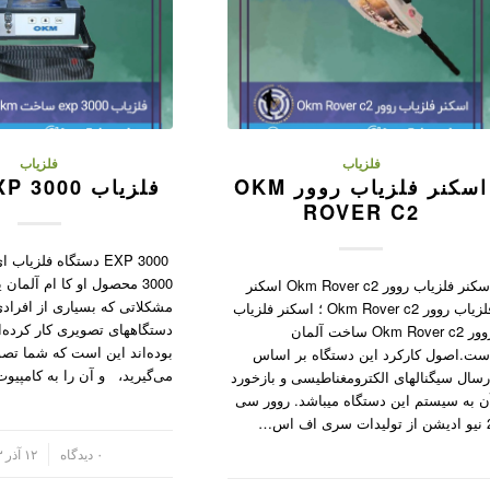
فلزیاب
فلزیاب
اسکنر فلزیاب روور OKM
فلزیاب OKM EXP 3000
ROVER C2
EXP 3000 دستگاه فلزی
3000 محصول او کا ام آلمان 
اسکنر فلزیاب روور Okm Rover c2 اسکنر
مشکلاتی که بسیاری از افرادی
فلزیاب روور Okm Rover c2 ؛ اسکنر فلزیاب
دستگاههای تصویری کار کرده‌ان
روور Okm Rover c2 ساخت آلمان
بوده‌اند این است که شما تصو
ست.اصول کارکرد این دستگاه بر اساس
می‌گیرید، و آن را به کامپیو
رسال سیگنالهای الکترومغناطیسی و بازخورد
ن به سیستم این دستگاه میباشد. روور سی
ت سری اف اس…
/
۰ دیدگاه
۱۲ آذر ۱۴۰۳