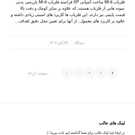
فلزیاب MI-6 ساخت کمپانی XP فرانسه فلزیاب MI-6 بازرسی بدنی
نمونه هایی از فلزیاب هستند، که علاوه بر سایز کوچک و دقت بالا
قیمت پایینی نیز دارند. این فلزیاب ها کاربرد های امنیتی زیادی داشته و
علاوه بر کاربرد های معمول ، از آنها برای تعیین محل دقیق اهداف…
/
۰ دیدگاه
۲۷ آبان ۱۴۰۳
»
›
۳
۲
۱
صفحه ۱ از ۲۳
لینک های جالب
در اینجا چند لینک جالب برای شما گذاشته ایم. لذت ببرید! :)