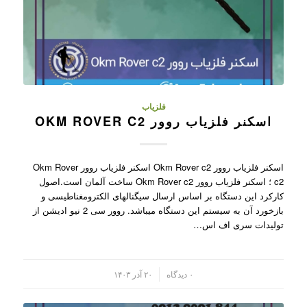
فلزیاب
اسکنر فلزیاب روور OKM ROVER C2
اسکنر فلزیاب روور Okm Rover c2 اسکنر فلزیاب روور Okm Rover
c2 ؛ اسکنر فلزیاب روور Okm Rover c2 ساخت آلمان است.اصول
کارکرد این دستگاه بر اساس ارسال سیگنالهای الکترومغناطیسی و
بازخورد آن به سیستم این دستگاه میباشد. روور سی 2 نیو ادیشن از
تولیدات سری اف اس…
/
۰ دیدگاه
۲۰ آذر ۱۴۰۳