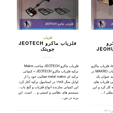
فلزیاب
رو
فلزیاب ماکرو JEOTECH
JEOH
جویتک
فلزیاب ماکرو Jeohunter Basic فلزیاب ماکرو
فلزیاب ماکرو JEOTECH ساخت Makro
Jeohunter Basic کمپانی فلزیاب MAKRO در
ترکیه فلزیاب ماکرو JEOTECH = کمپانی
انبول ترکیه از سال ۱۹۸۶ به عنوان یک
ترکیه ای metal makro فعالیت خود را از
ی فلزیاب های
اوایل سال ۱۹۸5 در استانبول ترکیه آغاز کرد.
کار کرد و این
این کمپانی سازنده انواع فلزیاب و گنج یاب ،
لی I…
سیستم های نظامی و امنیتی و … است. این
برند در س…