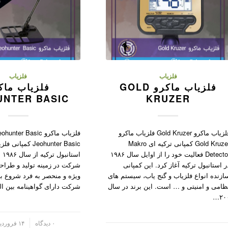
فلزیاب
فلزیاب
فلزیاب ماکرو GOLD
فلزیاب ماک
UNTER BASIC
KRUZER
فلزیاب ماکرو Gold Kruzer فلزیاب ماکرو
Gold Kruzer کمپانی ترکیه ای Makro
Detector فعالیت خود را از اوایل سال ۱۹۸۶
است
ر استانبول ترکیه آغاز کرد. این کمپانی
شرکت در زمینه تولید و طراح
ازنده انواع فلزیاب و گنج یاب، سیستم های
ویژه و منحصر به فرد شروع به 
ظامی و امنیتی و … است. این برند در سال
شرکت دارای گواهینامه بین المل
۲۰۰
/
۰ دیدگاه
۱۴ فروردین ۱۴۰۲