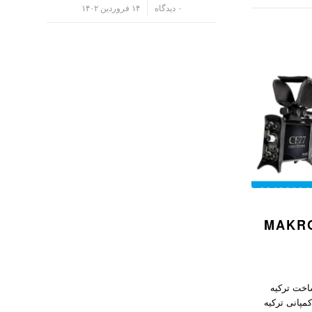
/
۰ دیدگاه
۱۴ فروردین ۱۴۰۲
یاب ماکرو MAKRO
 ماکرو Makro CF77 ساخت ترکیه
 ماکرو Makro CF77 ؛ کمپانی ترکیه