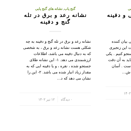
بی
گنج یاب
,
نشانه های گنج یابی
 و دفینه
نشانه رعد و برق در تله
گنج و دفینه
ی بیان کننده
نشانه رعد و برق در تله گنج و دفینه به چه
 این زنجیری
شکلی هست نشانه رعد و برق ، به شخصی
جو کنیم . یکی
که به دنبال دفینه می باشد، اطلاعات
اید به آن دقت
ارزشمندی می دهد. ۱- این نشانه طلای
است . آسان
جستجو شده ، نقره ، و یا دفینه ایی که به
ر ش…
مقدار زیاد انبار شده می باشد. ۲- این را
نشان می دهد که د…
/
۰ دیدگاه
۱۲ تیر ۱۴۰۲