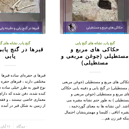
گنج یاب
,
نشانه های گنج یابی
گنج یاب
,
نشانه های گن
حکاکی های مربع و
قبرها در گنج یابی
ستطیلی (جوغن مربعی و
یابی
مستطیلی)
قبرها ی حفره‌ای ساده قبرها
مختلفی دارند ، قبرهای حفره 
کاکی های مربع و مستطیلی (جوغن مربعی
نوع قبور به طرز خیلی ساده 
 مستطیلی) در گنج یابی و دفینه یابی حکاکی
کنده شده، دفن شده که دارای
ای مربع و مستطیلی (جوغن مربعی و
معماری خاصی نیستند ، و فقط 
ستطیلی ) به طور حتم نشانه مقبره می
از زمین به شکل قبر در آمده ا
اشد. این نشانه ها به معنای گوردخمه ،
قبره اتاقی ، کلیسا و مهمترینشان احتمال
ینکه قبر زن هم…
/
۰ دیدگاه
۱۱ آبان ۱۴۰۲