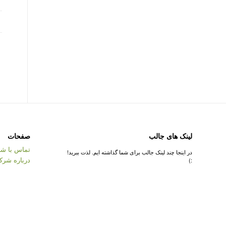
لینک های جالب
صفحات
تماس با شر
در اینجا چند لینک جالب برای شما گذاشته ایم. لذت ببرید!
درباره شرک
:)