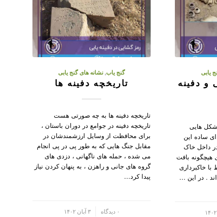
ج یابی
گنج یاب
,
نشانه های گنج یابی
 و دفینه
تاریخچه دفینه ها
تاریخچه دفینه ها به چه صورتی هست
تاریخچه دفینه در جوامع در دوران باستان ،
 شکل هایی
برای محافظت از وسایل ارزشمندشان در
ای ساده این
مقابل جنگ هایی که به طور پی در پی انجام
در داخل خاک
می شده ، حمله های ناگهانی ، دزدی های
 هیچگونه بافت
گروه های جانی و راهزن ، به پنهان کردن نیاز
با خاکبرداری
پیدا کرد…
ند . در این …
/
۰ دیدگاه
۳ آبان ۱۴۰۲