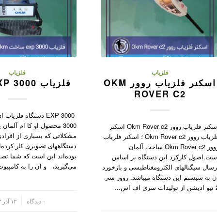
فلزیاب
فلزیاب
اسکنر فلزیاب روور OKM
فلزیاب OKM EXP 3000
ROVER C2
EXP 3000 دستگاه فلزی
3000 محصول او کا ام آلمان 
اسکنر فلزیاب روور Okm Rover c2 اسکنر
مشکلاتی که بسیاری از افرادی
فلزیاب روور Okm Rover c2 ؛ اسکنر فلزیاب
دستگاههای تصویری کار کرده‌ان
روور Okm Rover c2 ساخت آلمان
بوده‌اند این است که شما تصو
ست.اصول کارکرد این دستگاه بر اساس
می‌گیرید، و آن را به کامپیو
رسال سیگنالهای الکترومغناطیسی و بازخورد
ن به سیستم این دستگاه میباشد. روور سی
ت سری اف اس…
/
۰ دیدگاه
۱۲ آذر ۱۴۰۳