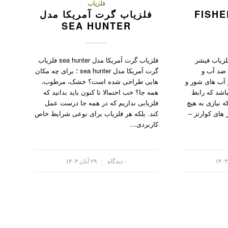
فلزیاب
یاب فیشر FISHER
فلزیاب گرت آمریکا مدل
SEA HUNTER
ب فیشر Fisher 1280x فلزیاب فیشر
فلزیاب گرت آمریکا مدل sea hunter فلزیاب
کاملا ضد آب و
گرت آمریکا مدل sea hunter ؛ برای چه مکان
 آب های شور و
هایی طراحی شده است؟ خشک، مرطوب،
شد که رابط
همه جا؟ خب احتمالا تا کنون باید بدانید که
 نیازی به هیچ
فلزیابی نداریم که در همه جا درست عمل
 های کوارتز –
کند. بلکه هر فلزیاب برای نوعی شرایط خاص
کاربردی…
/
۰ دیدگاه
۲۹ آبان ۱۴۰۳