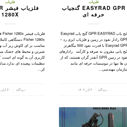
فلزیاب
فلزیاب
EASYRAD GPR گنجیاب
فلز
حرفه ای
1280X
گنج یاب GPR EASYRAD گنج یاب Easyrad
فلزیا
GPR رادار نفوذ در زمین و فلزیاب ایزی رد –
Fisher 1280x دستگاهی 
Easyrad GPR با قدرت نفوذ 500 مگاهرتز
مناسب بر ای کاوش زیر آب و
نج یابی مقرون به صرفه و کارآمد رادارهای
شیرین و محیط های خشک میبا
نفوذ در زمین GPR آنقدر گران هستند، که از
کاربری آن به گونه ای است، که
ن ها تنها در موسسات حرفه ای مانند
تنظیمات پیچیده ای ندارد.مدار
ازمان مهندسی…
کر…
/
۰ دیدگاه
۳ آذر ۱۴۰۳
/
۰ دیدگاه
۳۰ آبان ۱۴۰۳