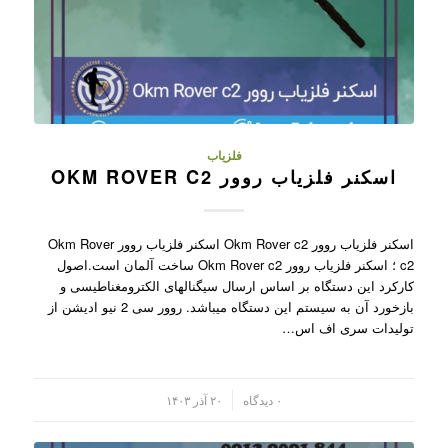
فلزیاب
اسکنر فلزیاب روور OKM ROVER C2
اسکنر فلزیاب روور Okm Rover c2 اسکنر فلزیاب روور Okm Rover
c2 ؛ اسکنر فلزیاب روور Okm Rover c2 ساخت آلمان است.اصول
کارکرد این دستگاه بر اساس ارسال سیگنالهای الکترومغناطیسی و
بازخورد آن به سیستم این دستگاه میباشد. روور سی 2 نیو ادیشن از
تولیدات سری اف اس…
/
۰ دیدگاه
۲۰ آذر ۱۴۰۳