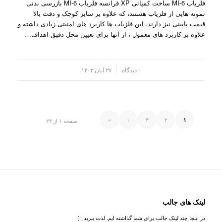
فلزیاب MI-6 ساخت کمپانی XP فرانسه فلزیاب MI-6 بازرسی بدنی
نمونه هایی از فلزیاب هستند، که علاوه بر سایز کوچک و دقت بالا
قیمت پایینی نیز دارند. این فلزیاب ها کاربرد های امنیتی زیادی داشته و
علاوه بر کاربرد های معمول ، از آنها برای تعیین محل دقیق اهداف…
/
۰ دیدگاه
۲۷ آبان ۱۴۰۳
»
›
۳
۲
۱
صفحه ۱ از ۲۳
لینک های جالب
در اینجا چند لینک جالب برای شما گذاشته ایم. لذت ببرید! :)