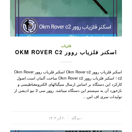
فلزیاب
اسکنر فلزیاب روور OKM ROVER C2
اسکنر فلزیاب روور Okm Rover c2 اسکنر فلزیاب روور Okm Rover
c2 ؛ اسکنر فلزیاب روور Okm Rover c2 ساخت آلمان است.اصول
کارکرد این دستگاه بر اساس ارسال سیگنالهای الکترومغناطیسی و
بازخورد آن به سیستم این دستگاه میباشد. روور سی 2 نیو ادیشن از
تولیدات سری اف اس…
/
۰ دیدگاه
۲۰ آذر ۱۴۰۳