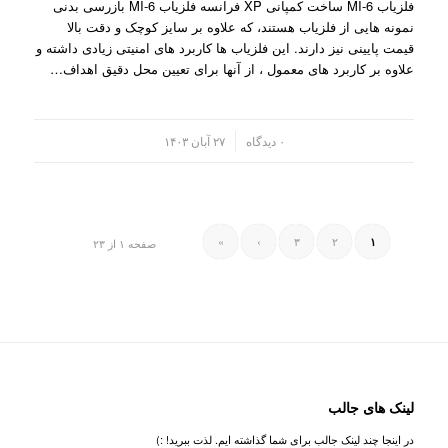
فلزیاب MI-6 ساخت کمپانی XP فرانسه فلزیاب MI-6 بازرسی بدنی
نمونه هایی از فلزیاب هستند، که علاوه بر سایز کوچک و دقت بالا
قیمت پایینی نیز دارند. این فلزیاب ها کاربرد های امنیتی زیادی داشته و
علاوه بر کاربرد های معمول ، از آنها برای تعیین محل دقیق اهداف…
/
۰ دیدگاه
۲۷ آبان ۱۴۰۳
»
›
۳
۲
۱
صفحه ۱ از ۲۳
لینک های جالب
در اینجا چند لینک جالب برای شما گذاشته ایم. لذت ببرید! :)