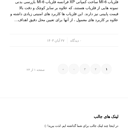
فلزیاب MI-6 ساخت کمپانی XP فرانسه فلزیاب MI-6 بازرسی بدنی
نمونه هایی از فلزیاب هستند، که علاوه بر سایز کوچک و دقت بالا
قیمت پایینی نیز دارند. این فلزیاب ها کاربرد های امنیتی زیادی داشته و
علاوه بر کاربرد های معمول ، از آنها برای تعیین محل دقیق اهداف…
/
۰ دیدگاه
۲۷ آبان ۱۴۰۳
»
›
۳
۲
۱
صفحه ۱ از ۲۳
لینک های جالب
در اینجا چند لینک جالب برای شما گذاشته ایم. لذت ببرید! :)