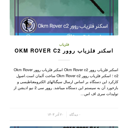
فلزیاب
اسکنر فلزیاب روور OKM ROVER C2
اسکنر فلزیاب روور Okm Rover c2 اسکنر فلزیاب روور Okm Rover
c2 ؛ اسکنر فلزیاب روور Okm Rover c2 ساخت آلمان است.اصول
کارکرد این دستگاه بر اساس ارسال سیگنالهای الکترومغناطیسی و
بازخورد آن به سیستم این دستگاه میباشد. روور سی 2 نیو ادیشن از
تولیدات سری اف اس…
/
۰ دیدگاه
۲۰ آذر ۱۴۰۳