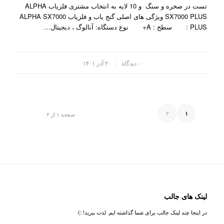
تست در صخره و سنگ و 10 لایه به انتخاب مشتری فلزیاب ALPHA
SX7000 PLUS ویژگی های اصلی گنج یاب و فلزیاب ALPHA SX7000
PLUS : سطح : A+ نوع دستگاه: آنالوگ ، دیجیتال…
/
۰ دیدگاه
۲۰ آذر ۱۴۰۱
۲
۱
صفحه ۱ از ۲
لینک های جالب
در اینجا چند لینک جالب برای شما گذاشته ایم. لذت ببرید! :)