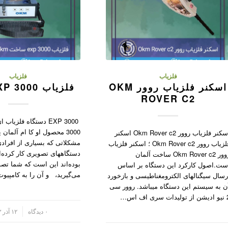
فلزیاب
فلزیاب
اسکنر فلزیاب روور OKM
فلزیاب OKM EXP 3000
ROVER C2
EXP 3000 دستگاه فلزی
3000 محصول او کا ام آلمان 
اسکنر فلزیاب روور Okm Rover c2 اسکنر
مشکلاتی که بسیاری از افرادی
فلزیاب روور Okm Rover c2 ؛ اسکنر فلزیاب
دستگاههای تصویری کار کرده‌ان
روور Okm Rover c2 ساخت آلمان
بوده‌اند این است که شما تصو
ست.اصول کارکرد این دستگاه بر اساس
می‌گیرید، و آن را به کامپیو
رسال سیگنالهای الکترومغناطیسی و بازخورد
ن به سیستم این دستگاه میباشد. روور سی
ت سری اف اس…
/
۰ دیدگاه
۱۲ آذر ۱۴۰۳