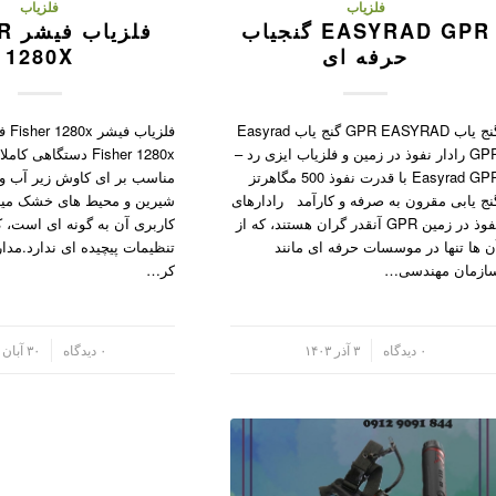
فلزیاب
فلزیاب
EASYRAD GPR گنجیاب
فلز
حرفه ای
1280X
گنج یاب GPR EASYRAD گنج یاب Easyrad
فلزیا
GPR رادار نفوذ در زمین و فلزیاب ایزی رد –
Fisher 1280x دستگاهی 
Easyrad GPR با قدرت نفوذ 500 مگاهرتز
مناسب بر ای کاوش زیر آب و
نج یابی مقرون به صرفه و کارآمد رادارهای
شیرین و محیط های خشک میبا
نفوذ در زمین GPR آنقدر گران هستند، که از
کاربری آن به گونه ای است، که
ن ها تنها در موسسات حرفه ای مانند
تنظیمات پیچیده ای ندارد.مدار
ازمان مهندسی…
کر…
/
۰ دیدگاه
۳ آذر ۱۴۰۳
/
۰ دیدگاه
۳۰ آبان ۱۴۰۳