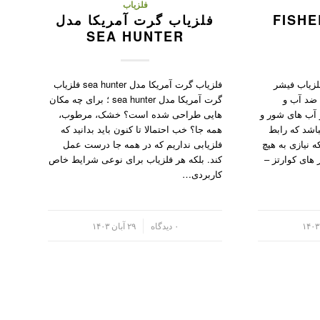
فلزیاب
یاب فیشر FISHER
فلزیاب گرت آمریکا مدل
SEA HUNTER
ب فیشر Fisher 1280x فلزیاب فیشر
فلزیاب گرت آمریکا مدل sea hunter فلزیاب
کاملا ضد آب و
گرت آمریکا مدل sea hunter ؛ برای چه مکان
 آب های شور و
هایی طراحی شده است؟ خشک، مرطوب،
شد که رابط
همه جا؟ خب احتمالا تا کنون باید بدانید که
 نیازی به هیچ
فلزیابی نداریم که در همه جا درست عمل
 های کوارتز –
کند. بلکه هر فلزیاب برای نوعی شرایط خاص
کاربردی…
/
۰ دیدگاه
۲۹ آبان ۱۴۰۳