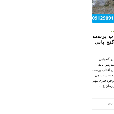
بی
تاب پرست
گنج یابی
در گنجیابی
د پس باید،
ن آفتاب پرست
لیه بحساب می
 وجود قبری مهم
ز زمان ع…