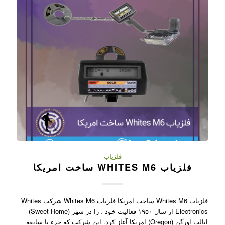
فلزیاب
فلزیاب WHITES M6 ساخت امریکا
فلزیاب Whites M6 ساخت امریکا فلزیاب Whites M6 شرکت Whites
Electronics از سال ۱۹۵۰ فعالیت خود ، را در شهر (Sweet Home)
ایالت اورگن (Oregon) امریکا آغاز کرد. این شرکت که جزء با سابقه